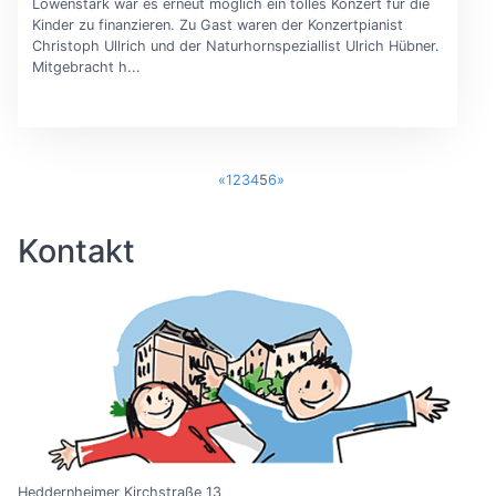
Löwenstark war es erneut möglich ein tolles Konzert für die
Kinder zu finanzieren. Zu Gast waren der Konzertpianist
Christoph Ullrich und der Naturhornspeziallist Ulrich Hübner.
Mitgebracht h...
«
1
2
3
4
5
6
»
Kontakt
Heddernheimer Kirchstraße 13