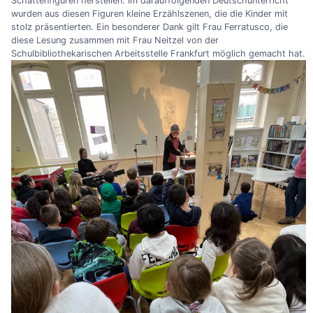
Schattenfiguren herstellen. Im darauffolgenden Deutschunterricht
wurden aus diesen Figuren kleine Erzählszenen, die die Kinder mit
stolz präsentierten. Ein besonderer Dank gilt Frau Ferratusco, die
diese Lesung zusammen mit Frau Neitzel von der
Schulbibliothekarischen Arbeitsstelle Frankfurt möglich gemacht hat.